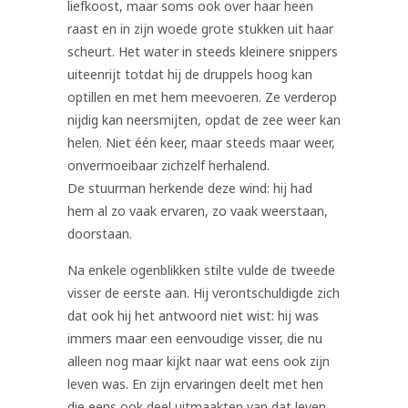
liefkoost, maar soms ook over haar heen
raast en in zijn woede grote stukken uit haar
scheurt. Het water in steeds kleinere snippers
uiteenrijt totdat hij de druppels hoog kan
optillen en met hem meevoeren. Ze verderop
nijdig kan neersmijten, opdat de zee weer kan
helen. Niet één keer, maar steeds maar weer,
onvermoeibaar zichzelf herhalend.
De stuurman herkende deze wind: hij had
hem al zo vaak ervaren, zo vaak weerstaan,
doorstaan.
Na enkele ogenblikken stilte vulde de tweede
visser de eerste aan. Hij verontschuldigde zich
dat ook hij het antwoord niet wist: hij was
immers maar een eenvoudige visser, die nu
alleen nog maar kijkt naar wat eens ook zijn
leven was. En zijn ervaringen deelt met hen
die eens ook deel uitmaakten van dat leven.