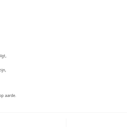
lgt,
ijn,
op aarde.